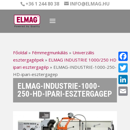
+36 1 244 80 38
INFO@ELMAG.HU
Főoldal
»
Fémmegmunkálás
»
Univerzális
esztergagépek
»
ELMAG INDUSTRIE 1000/250 HD
Face
ipari esztergagép
»
ELMAG-INDUSTRIE-1000-250-
HD-ipari-esztergagep
Twitt
ELMAG-INDUSTRIE-1000-
Linke
250-HD-IPARI-ESZTERGAGEP
Email