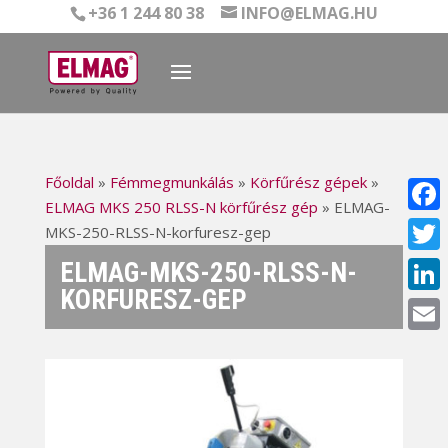
+36 1 244 80 38
INFO@ELMAG.HU
Főoldal
»
Fémmegmunkálás
»
Körfűrész gépek
»
ELMAG MKS 250 RLSS-N körfűrész gép
»
ELMAG-
Face
MKS-250-RLSS-N-korfuresz-gep
Twitt
ELMAG-MKS-250-RLSS-N-
KORFURESZ-GEP
Linke
Email