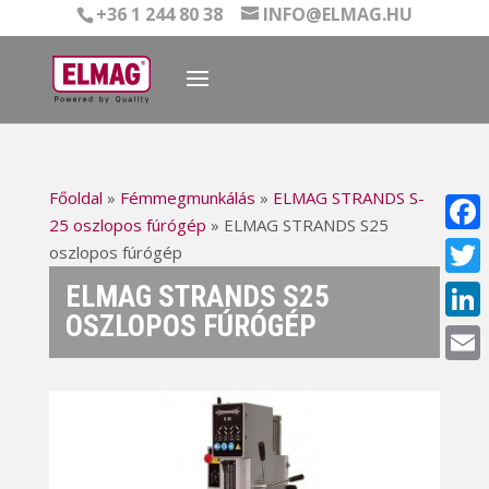
+36 1 244 80 38
INFO@ELMAG.HU
Főoldal
»
Fémmegmunkálás
»
ELMAG STRANDS S-
25 oszlopos fúrógép
»
ELMAG STRANDS S25
Face
oszlopos fúrógép
ELMAG STRANDS S25
Twitt
OSZLOPOS FÚRÓGÉP
Linke
Email