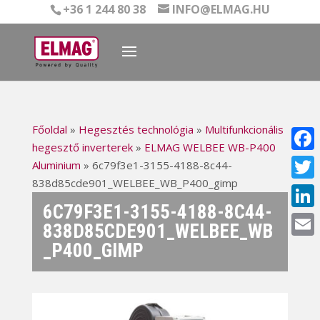
+36 1 244 80 38
INFO@ELMAG.HU
Főoldal
»
Hegesztés technológia
»
Multifunkcionális
hegesztő inverterek
»
ELMAG WELBEE WB-P400
Face
Aluminium
»
6c79f3e1-3155-4188-8c44-
838d85cde901_WELBEE_WB_P400_gimp
Twitt
6C79F3E1-3155-4188-8C44-
Linke
838D85CDE901_WELBEE_WB
_P400_GIMP
Email