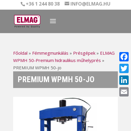
+36 1 244 80 38
INFO@ELMAG.HU
Főoldal
»
Fémmegmunkálás
»
Présgépek
»
ELMAG
WPMH 50-Premium hidraulikus műhelyprés
»
Face
PREMIUM WPMH 50-jo
PREMIUM WPMH 50-JO
Twitt
Linke
Email