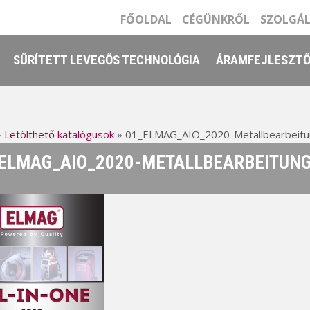
FŐOLDAL
CÉGÜNKRŐL
SZOLGÁ
SŰRÍTETT LEVEGŐS TECHNOLÓGIA
ÁRAMFEJLESZT
»
Letölthető katalógusok
»
01_ELMAG_AIO_2020-Metallbearbeit
ELMAG_AIO_2020-METALLBEARBEITUN