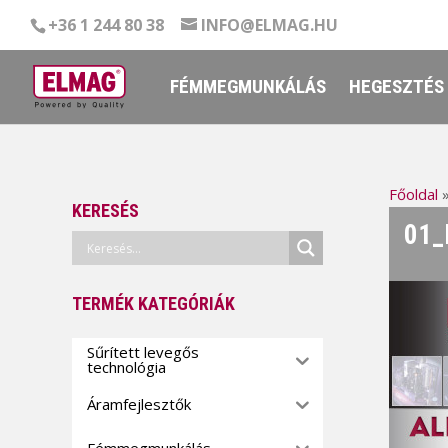
+36 1 244 80 38
INFO@ELMAG.HU
FÉMMEGMUNKÁLÁS
HEGESZTÉS
Főoldal
KERESÉS
01_
TERMÉK KATEGÓRIÁK
Sűrített levegős
technológia
Áramfejlesztők
Fémmegmunkálás