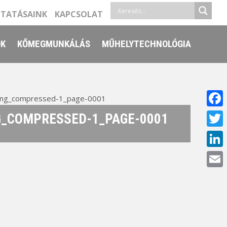
LTATÁSAINK
KAPCSOLAT
ŐK
KŐMEGMUNKÁLÁS
MŰHELYTECHNOLÓGIA
ung_compressed-1_page-0001
Face
G_COMPRESSED-1_PAGE-0001
Twitt
Linke
Email