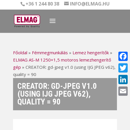
+36 1 244 80 38
INFO@ELMAG.HU
Főoldal
»
Fémmegmunkálás
»
Lemez hengerítők
»
ELMAG AS-M 1250×1,5 motoros lemezhengerítő
Face
gép
»
CREATOR: gd-jpeg v1.0 (using IJG JPEG v62),
quality = 90
Twitt
CREATOR: GD-JPEG V1.0
Linke
(USING IJG JPEG V62),
QUALITY = 90
Email