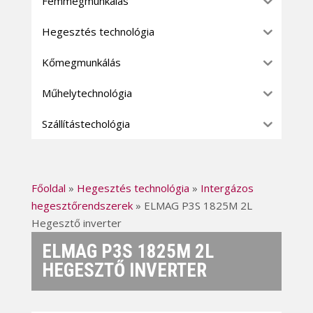
Fémmegmunkálás
Hegesztés technológia
Kőmegmunkálás
Műhelytechnológia
Szállítástechológia
Főoldal
»
Hegesztés technológia
»
Intergázos
hegesztőrendszerek
»
ELMAG P3S 1825M 2L
Hegesztő inverter
ELMAG P3S 1825M 2L
HEGESZTŐ INVERTER