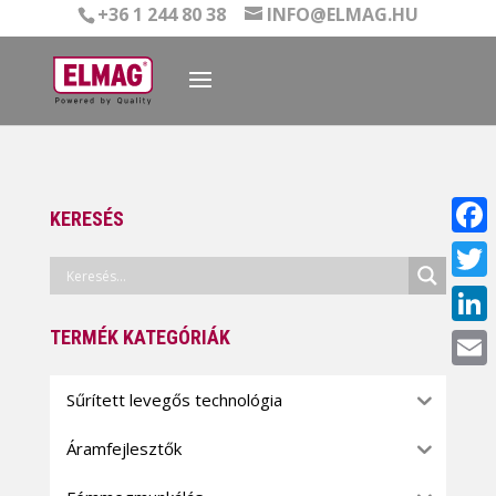
+36 1 244 80 38
INFO@ELMAG.HU
KERESÉS
Face
Twitt
TERMÉK KATEGÓRIÁK
Linke
Email
Sűrített levegős technológia
Áramfejlesztők