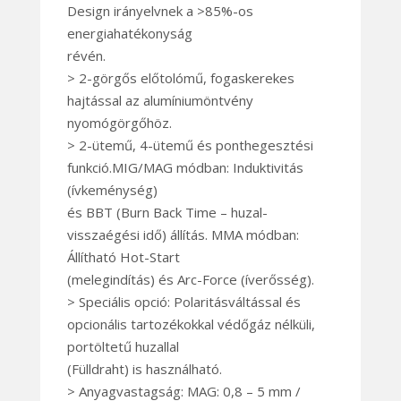
Design irányelvnek a >85%-os
energiahatékonyság
révén.
> 2-görgős előtolómű, fogaskerekes
hajtással az alumíniumöntvény
nyomógörgőhöz.
> 2-ütemű, 4-ütemű és ponthegesztési
funkció.MIG/MAG módban: Induktivitás
(ívkeménység)
és BBT (Burn Back Time – huzal-
visszaégési idő) állítás. MMA módban:
Állítható Hot-Start
(melegindítás) és Arc-Force (íverősség).
> Speciális opció: Polaritásváltással és
opcionális tartozékokkal védőgáz nélküli,
portöltetű huzallal
(Fülldraht) is használható.
> Anyagvastagság: MAG: 0,8 – 5 mm /