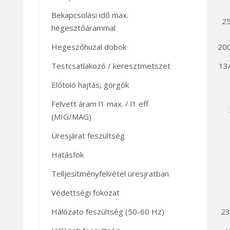
Bekapcsolási idő max.
2
hegesztőárammal
Hegeszőhuzal dobok
200
Testcsatlakozó / keresztmetszet
13
Előtoló hajtás, görgők
Felvett áram l1 max. / l1 eff
(MIG/MAG)
Üresjárat feszültség
Hatásfok
Telljesítményfelvétel üresjratban
Védettségi fokozat
Hálózato feszültség (50-60 Hz)
23