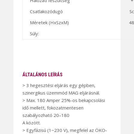
Hálózati feszültség
+
Csatlakozódugó
Sc
Méretek (HxSzxM)
48
Súly:
ÁLTALÁNOS LEÍRÁS
> 3 hegesztési eljárás egy gépben,
szinergikus üzemmód MAG eljárásnál.
> Max. 180 Amper 25%-os bekapcsolási
idő mellett, fokozatmentesen
szabályozható 20–180
A között.
> Egyfázisú (1~230 V), megfelel az ÖKO-