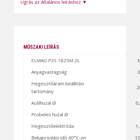
Ugrás az Általános leíráshoz ▼
MŰSZAKI LEÍRÁS
ELMAG P3S 1825M 2L
Anyagvastagság
Hegesztőáram beállítási
2
tartomány
Acélhuzal Ø
0
Probeles huzal Ø
Hegesztőelektróda
1
Bekapcsolási idő 40°C-on
1