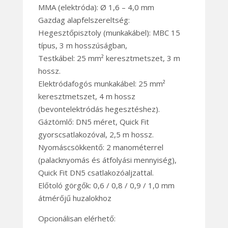
MMA (elektróda): Ø 1,6 – 4,0 mm
Gazdag alapfelszereltség:
Hegesztőpisztoly (munkakábel): MBC 15
típus, 3 m hosszúságban,
Testkábel: 25 mm² keresztmetszet, 3 m
hossz.
Elektródafogós munkakábel: 25 mm²
keresztmetszet, 4 m hossz
(bevontelektródás hegesztéshez).
Gáztömlő: DN5 méret, Quick Fit
gyorscsatlakozóval, 2,5 m hossz.
Nyomáscsökkentő: 2 manométerrel
(palacknyomás és átfolyási mennyiség),
Quick Fit DN5 csatlakozóaljzattal.
Előtoló görgők: 0,6 / 0,8 / 0,9 / 1,0 mm
átmérőjű huzalokhoz
Opcionálisan elérhető: