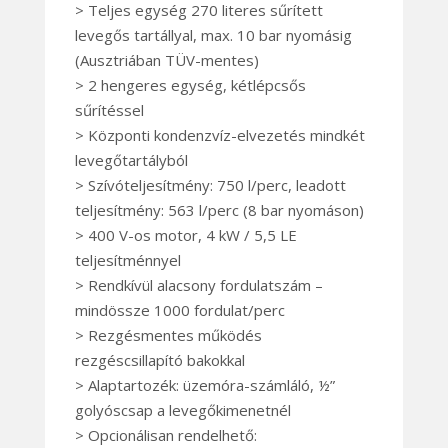
> Teljes egység 270 literes sűrített
levegős tartállyal, max. 10 bar nyomásig
(Ausztriában TÜV-mentes)
> 2 hengeres egység, kétlépcsős
sűrítéssel
> Központi kondenzvíz-elvezetés mindkét
levegőtartályból
> Szívóteljesítmény: 750 l/perc, leadott
teljesítmény: 563 l/perc (8 bar nyomáson)
> 400 V-os motor, 4 kW / 5,5 LE
teljesítménnyel
> Rendkívül alacsony fordulatszám –
mindössze 1000 fordulat/perc
> Rezgésmentes működés
rezgéscsillapító bakokkal
> Alaptartozék: üzemóra-számláló, ½”
golyóscsap a levegőkimenetnél
> Opcionálisan rendelhető: