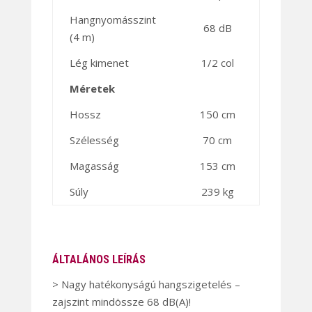
Hangnyomásszint
68 dB
(4 m)
Lég kimenet
1/2 col
Méretek
Hossz
150 cm
Szélesség
70 cm
Magasság
153 cm
Súly
239 kg
ÁLTALÁNOS LEÍRÁS
> Nagy hatékonyságú hangszigetelés –
zajszint mindössze 68 dB(A)!