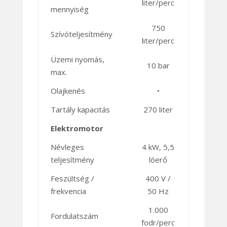
liter/perc
mennyiség
750
Szívóteljesítmény
liter/perc
Üzemi nyomás,
10 bar
max.
Olajkenés
•
Tartály kapacitás
270 liter
Elektromotor
Névleges
4 kW, 5,5
teljesítmény
lóerő
Feszültség /
400 V /
frekvencia
50 Hz
1.000
Fordulatszám
fodr/perc