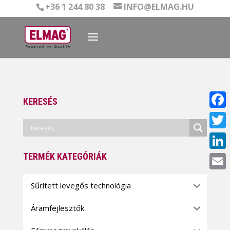
+36 1 244 80 38
INFO@ELMAG.HU
KERESÉS
Face
Twitt
TERMÉK KATEGÓRIÁK
Linke
Email
Sűrített levegős technológia
Áramfejlesztők