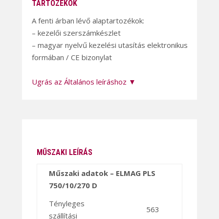
TARTOZÉKOK
A fenti árban lévő alaptartozékok:
– kezelői szerszámkészlet
– magyar nyelvű kezelési utasítás elektronikus
formában / CE bizonylat
Ugrás az Általános leíráshoz ▼
MŰSZAKI LEÍRÁS
Műszaki adatok – ELMAG PLS
750/10/270 D
Tényleges
563
szállítási