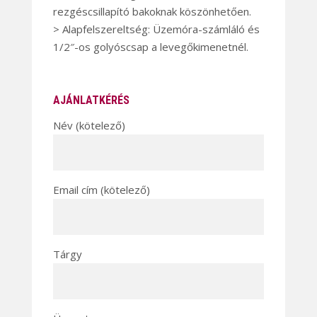
rezgéscsillapító bakoknak köszönhetően.
> Alapfelszereltség: Üzemóra-számláló és
1/2″-os golyóscsap a levegőkimenetnél.
AJÁNLATKÉRÉS
Név (kötelező)
Email cím (kötelező)
Tárgy