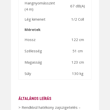
Hangnyomásszint
67 dB(A)
(4 m)
Lég kimenet
1/2 Coll
Méretek
Hossz
122 cm
Szélesség
51 cm
Magasság
123 cm
Súly
130 kg
ÁLTALÁNOS LEÍRÁS
> Rendkívül hatékony zajszigetelés –