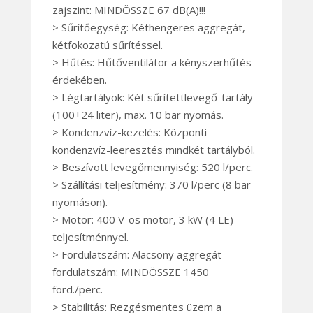
zajszint: MINDÖSSZE 67 dB(A)!!!
> Sűrítőegység: Kéthengeres aggregát,
kétfokozatú sűrítéssel.
> Hűtés: Hűtőventilátor a kényszerhűtés
érdekében.
> Légtartályok: Két sűrítettlevegő-tartály
(100+24 liter), max. 10 bar nyomás.
> Kondenzvíz-kezelés: Központi
kondenzvíz-leeresztés mindkét tartályból.
> Beszívott levegőmennyiség: 520 l/perc.
> Szállítási teljesítmény: 370 l/perc (8 bar
nyomáson).
> Motor: 400 V-os motor, 3 kW (4 LE)
teljesítménnyel.
> Fordulatszám: Alacsony aggregát-
fordulatszám: MINDÖSSZE 1450
ford./perc.
> Stabilitás: Rezgésmentes üzem a