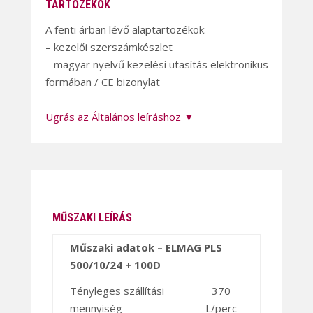
TARTOZÉKOK
A fenti árban lévő alaptartozékok:
– kezelői szerszámkészlet
– magyar nyelvű kezelési utasítás elektronikus
formában / CE bizonylat
Ugrás az Általános leíráshoz ▼
MŰSZAKI LEÍRÁS
Műszaki adatok – ELMAG PLS
500/10/24 + 100D
Tényleges szállítási
370
mennyiség
L/perc