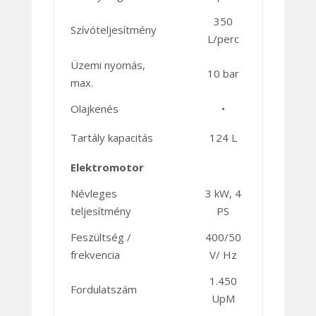
350
Szívóteljesítmény
L/perc
Üzemi nyomás,
10 bar
max.
Olajkenés
•
Tartály kapacitás
124 L
Elektromotor
Névleges
3 kW, 4
teljesítmény
PS
Feszültség /
400/50
frekvencia
V/ Hz
1.450
Fordulatszám
UpM