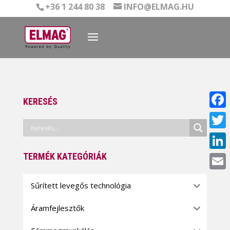
+36 1 244 80 38
INFO@ELMAG.HU
KERESÉS
Face
Twitt
TERMÉK KATEGÓRIÁK
Linke
Email
Sűrített levegős technológia
Áramfejlesztők