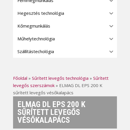
Fémmegmunkálás
Hegesztés technológia
Kőmegmunkálás
Műhelytechnológia
Szállítástechológia
Főoldal
»
Sűrített levegős technológia
»
Sűrített
levegős szerszámok
»
ELMAG DL EPS 200 K
sűrített levegős vésőkalapács
ELMAG DL EPS 200 K
SŰRÍTETT LEVEGŐS
VÉSŐKALAPÁCS