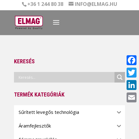
+36 1 244 80 38
INFO@ELMAG.HU
KERESÉS
Face
Twitt
TERMÉK KATEGÓRIÁK
Linke
Email
Sűrített levegős technológia
Áramfejlesztők