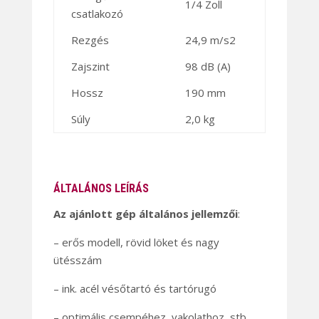
1/4 Zoll
csatlakozó
Rezgés
24,9 m/s2
Zajszint
98 dB (A)
Hossz
190 mm
Súly
2,0 kg
ÁLTALÁNOS LEÍRÁS
Az ajánlott gép általános jellemzői
:
– erős modell, rövid löket és nagy
ütésszám
– ink. acél vésőtartó és tartórugó
– optimális csempéhez, vakolathoz, stb.