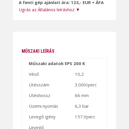
A fenti gép ajánlati ára: 123,- EUR + ÁFA
Ugrás az Általános leíráshoz ▼
MŰSZAKI LEÍRÁS
Műszaki adatok EPS 200 K
Véső
10,2
Ütésszám
3.000/perc
Ütéshossz
66 mm
Üzemi nyomás
6,3 bar
Levegő igény
157 l/perc
Levegő