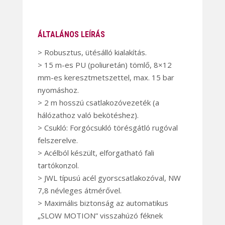
ÁLTALÁNOS LEÍRÁS
> Robusztus, ütésálló kialakítás.
> 15 m-es PU (poliuretán) tömlő, 8×12
mm-es keresztmetszettel, max. 15 bar
nyomáshoz.
> 2 m hosszú csatlakozóvezeték (a
hálózathoz való bekötéshez).
> Csukló: Forgócsukló törésgátló rugóval
felszerelve.
> Acélból készült, elforgatható fali
tartókonzol.
> JWL típusú acél gyorscsatlakozóval, NW
7,8 névleges átmérővel.
> Maximális biztonság az automatikus
„SLOW MOTION” visszahúzó féknek