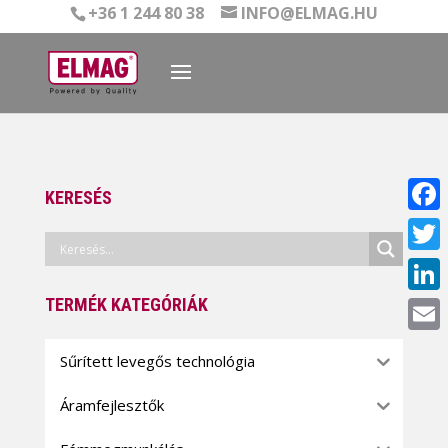
+36 1 244 80 38
INFO@ELMAG.HU
KERESÉS
Face
Twitt
TERMÉK KATEGÓRIÁK
Linke
Email
Sűrített levegős technológia
Áramfejlesztők