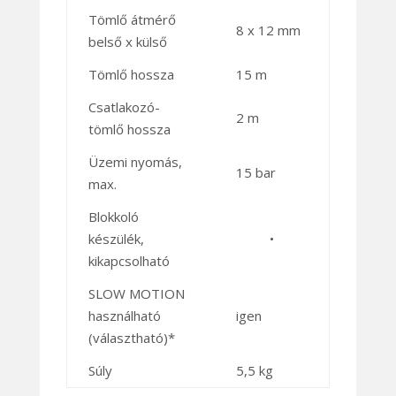
Tömlő átmérő
8 x 12 mm
belső x külső
Tömlő hossza
15 m
Csatlakozó-
2 m
tömlő hossza
Üzemi nyomás,
15 bar
max.
Blokkoló
készülék,
•
kikapcsolható
SLOW MOTION
használható
igen
(választható)*
Súly
5,5 kg