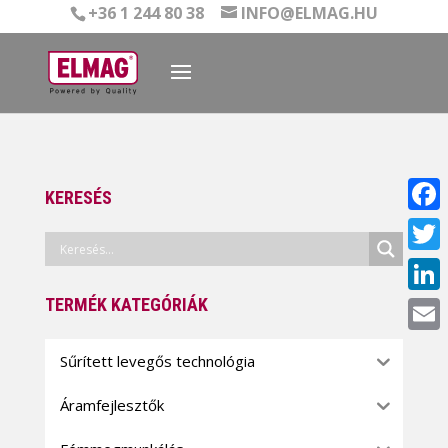
+36 1 244 80 38
INFO@ELMAG.HU
KERESÉS
Face
Twitt
TERMÉK KATEGÓRIÁK
Linke
Email
Sűrített levegős technológia
Áramfejlesztők