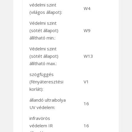
védelmi szint
W4
(világos állapot):
Védelmi szint
(sötét állapot)
W9
állítható min.:
Védelmi szint
(sötét állapot)
W13
állítható max.:
szögfüggés
(fényáteresztési
V1
korlát):
állandó ultraibolya
16
UV védelem:
infravörös
védelem IR
16