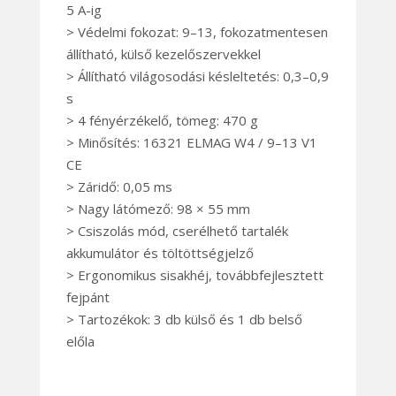
5 A-ig
> Védelmi fokozat: 9–13, fokozatmentesen
állítható, külső kezelőszervekkel
> Állítható világosodási késleltetés: 0,3–0,9
s
> 4 fényérzékelő, tömeg: 470 g
> Minősítés: 16321 ELMAG W4 / 9–13 V1
CE
> Záridő: 0,05 ms
> Nagy látómező: 98 × 55 mm
> Csiszolás mód, cserélhető tartalék
akkumulátor és töltöttségjelző
> Ergonomikus sisakhéj, továbbfejlesztett
fejpánt
> Tartozékok: 3 db külső és 1 db belső
előla