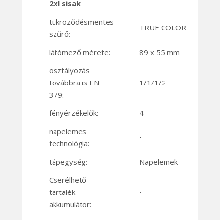
2xl sisak
tükröződésmentes
TRUE COLOR
szűrő:
látómező mérete:
89 x 55 mm
osztályozás
továbbra is EN
1/1/1/2
379:
fényérzékelők:
4
napelemes
•
technológia:
tápegység:
Napelemek
Cserélhető
tartalék
•
akkumulátor: