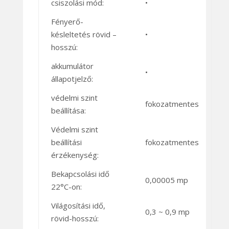
csiszolási mód:
•
Fényerő-
késleltetés rövid –
•
hosszú:
akkumulátor
•
állapotjelző:
védelmi szint
fokozatmentes
beállítása:
Védelmi szint
beállítási
fokozatmentes
érzékenység:
Bekapcsolási idő
0,00005 mp
22°C-on:
Világosítási idő,
0,3 ~ 0,9 mp
rövid-hosszú: