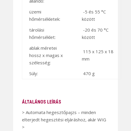
állandó:
üzemi
-5 és 55 °C
hőmérsékletek:
között
tárolási
-20 és 70 °C
hőmérséklet:
között
ablak méretei
115 x 125 x 18
hossz x magas x
mm
szélesség:
Súly:
470 g
ÁLTALÁNOS LEÍRÁS
> Automata hegesztőpajzs – minden
elterjedt hegesztési eljáráshoz, akár WIG
>