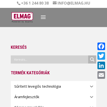
+36 1 244 80 38
INFO@ELMAG.HU
KERESÉS
Face
Twitt
TERMÉK KATEGÓRIÁK
Linke
Email
Sűrített levegős technológia
Áramfejlesztők