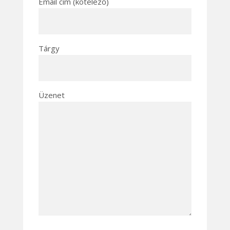
Email cím (kötelező)
Tárgy
Üzenet