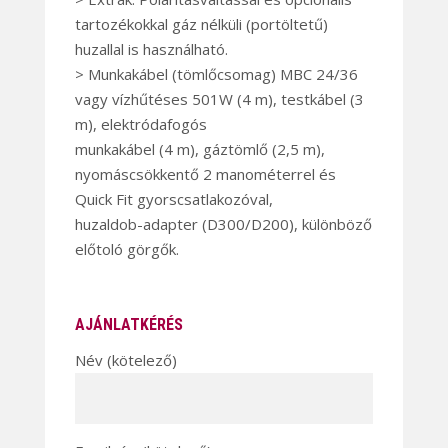
tartozékokkal gáz nélküli (portöltetű)
huzallal is használható.
> Munkakábel (tömlőcsomag) MBC 24/36
vagy vízhűtéses 501W (4 m), testkábel (3
m), elektródafogós
munkakábel (4 m), gáztömlő (2,5 m),
nyomáscsökkentő 2 manométerrel és
Quick Fit gyorscsatlakozóval,
huzaldob-adapter (D300/D200), különböző
előtoló görgők.
AJÁNLATKÉRÉS
Név (kötelező)