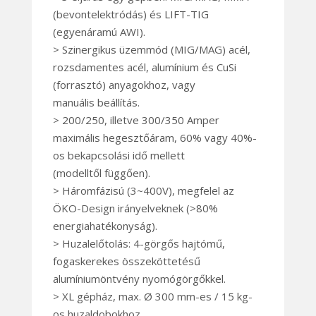
(bevontelektródás) és LIFT-TIG
(egyenáramú AWI).
> Szinergikus üzemmód (MIG/MAG) acél,
rozsdamentes acél, alumínium és CuSi
(forrasztó) anyagokhoz, vagy
manuális beállítás.
> 200/250, illetve 300/350 Amper
maximális hegesztőáram, 60% vagy 40%-
os bekapcsolási idő mellett
(modelltől függően).
> Háromfázisú (3~400V), megfelel az
ÖKO-Design irányelveknek (>80%
energiahatékonyság).
> Huzalelőtolás: 4-görgős hajtómű,
fogaskerekes összeköttetésű
alumíniumöntvény nyomógörgőkkel.
> XL gépház, max. Ø 300 mm-es / 15 kg-
os huzaldobokhoz.