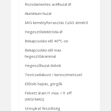
Rozsdamentes acélhuzal Ø
Alumínium huzal
MIG keményforrasztás CuSi3 átmérő
Hegesztőelektróda Ø
Bekapcsolási idő 40°C-on
Bekapcsolási idő max.
hegesztőárammal
Hegeszőhuzal dobok
Testcsatlakozó / keresztmetszet
Előtoló hajtás, görgők
Felvett áram l1 max. / l1 eff
(MIG/MAG)
Üresjárat feszültség