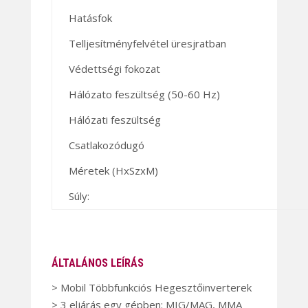
Hatásfok
Telljesítményfelvétel üresjratban
Védettségi fokozat
Hálózato feszültség (50-60 Hz)
Hálózati feszültség
Csatlakozódugó
Méretek (HxSzxM)
Súly:
ÁLTALÁNOS LEÍRÁS
> Mobil Többfunkciós Hegesztőinverterek
> 3 eljárás egy gépben: MIG/MAG, MMA