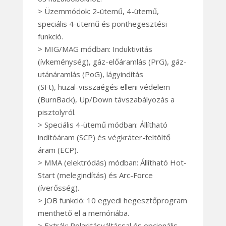
> Üzemmódok: 2-ütemű, 4-ütemű,
speciális 4-ütemű és ponthegesztési
funkció.
> MIG/MAG módban: Induktivitás
(ívkeménység), gáz-előáramlás (PrG), gáz-
utánáramlás (PoG), lágyindítás
(SFt), huzal-visszaégés elleni védelem
(BurnBack), Up/Down távszabályozás a
pisztolyról.
> Speciális 4-ütemű módban: Állítható
indítóáram (SCP) és végkráter-feltöltő
áram (ECP).
> MMA (elektródás) módban: Állítható Hot-
Start (melegindítás) és Arc-Force
(íverősség).
> JOB funkció: 10 egyedi hegesztőprogram
menthető el a memóriába.
> Extrák: Polaritásváltással és opcionális