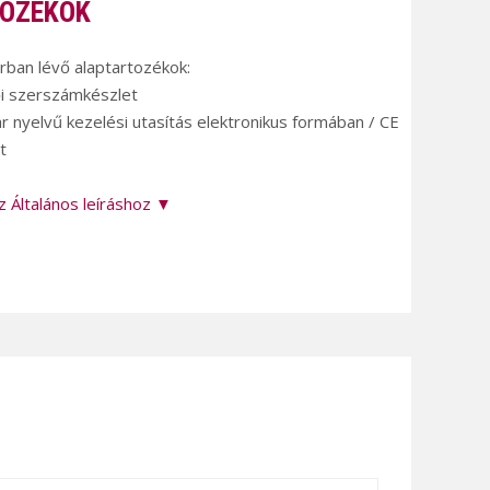
OZÉKOK
árban lévő alaptartozékok:
ői szerszámkészlet
r nyelvű kezelési utasítás elektronikus formában / CE
t
z Általános leíráshoz ▼