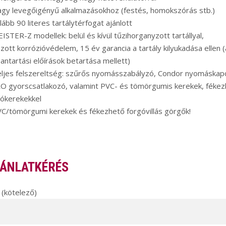
gy levegőigényű alkalmazásokhoz (festés, homokszórás stb.)
lább 90 literes tartálytérfogat ajánlott
ISTER-Z modellek: belül és kívül tűzihorganyzott tartállyal,
zott korrózióvédelem, 15 év garancia a tartály kilyukadása ellen (
antartási előírások betartása mellett)
ljes felszereltség: szűrős nyomásszabályzó, Condor nyomáskapc
O gyorscsatlakozó, valamint PVC- és tömörgumis kerekek, fékez
gókerekekkel
C/tömörgumi kerekek és fékezhető forgóvillás görgők!
ÁNLATKÉRÉS
(kötelező)