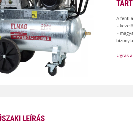
TART
A fenti 
– kezel
– magya
bizonyla
Ugrás a
SZAKI LEÍRÁS