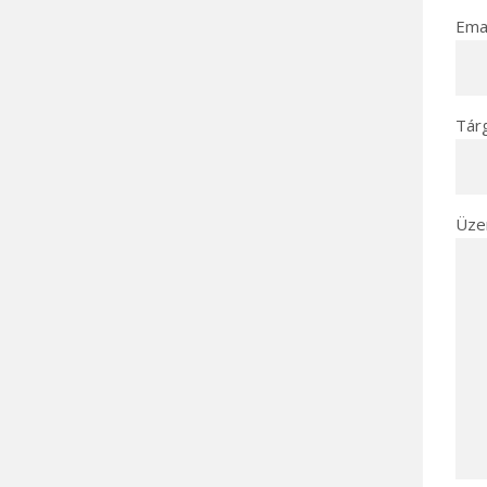
Emai
Tár
Üze