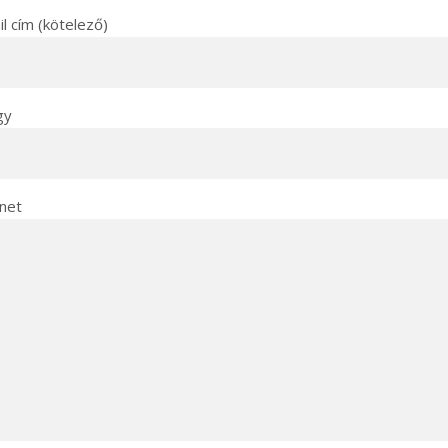
l cím (kötelező)
gy
net