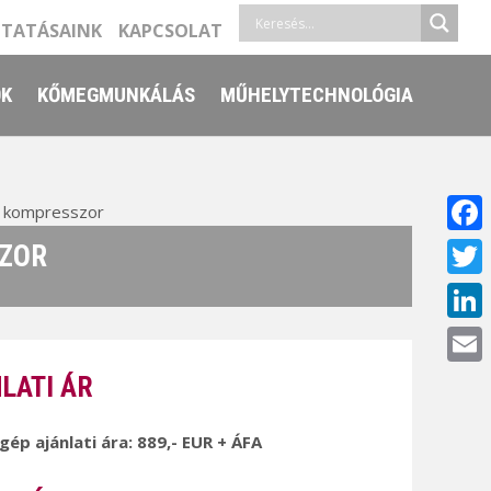
LTATÁSAINK
KAPCSOLAT
ŐK
KŐMEGMUNKÁLÁS
MŰHELYTECHNOLÓGIA
 kompresszor
Face
SZOR
Twitt
Linke
Email
LATI ÁR
 gép ajánlati ára: 889,- EUR + ÁFA