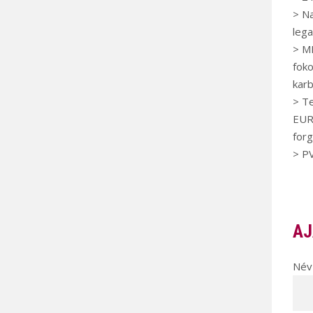
> Na
lega
> ME
foko
karb
> Te
EUR
for
> PV
AJ
Név 