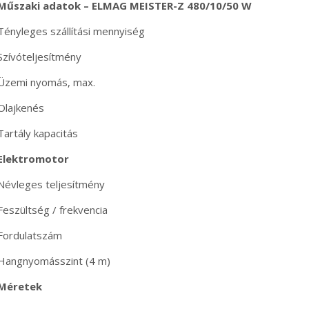
Műszaki adatok – ELMAG MEISTER-Z 480/10/50 W
Tényleges szállítási mennyiség
Szívóteljesítmény
Üzemi nyomás, max.
Olajkenés
Tartály kapacitás
Elektromotor
Névleges teljesítmény
Feszültség / frekvencia
Fordulatszám
Hangnyomásszint (4 m)
Méretek