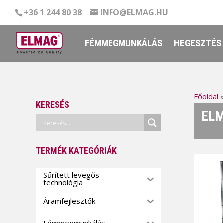
+36 1 244 80 38
INFO@ELMAG.HU
FÉMMEGMUNKÁLÁS
HEGESZTÉS
Főoldal
KERESÉS
ELM
TERMÉK KATEGÓRIÁK
Sűrített levegős
technológia
Áramfejlesztők
Fémmegmunkálás