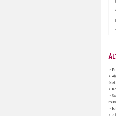
ÁL
> P
> Al
éle
> Kö
> So
mun
> Id
> 2 