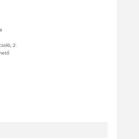
a
soló, 2
hető