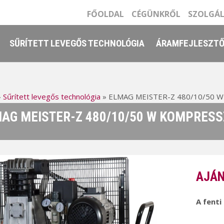
FŐOLDAL
CÉGÜNKRŐL
SZOLGÁ
SŰRÍTETT LEVEGŐS TECHNOLÓGIA
ÁRAMFEJLESZT
»
Sűrített levegős technológia
»
ELMAG MEISTER-Z 480/10/50 W
AG MEISTER-Z 480/10/50 W KOMPRES
AJÁN
A fenti