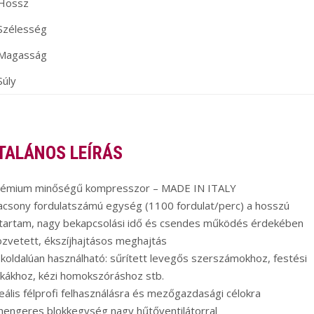
Hossz
Szélesség
Magasság
Súly
TALÁNOS LEÍRÁS
rémium minőségű kompresszor – MADE IN ITALY
acsony fordulatszámú egység (1100 fordulat/perc) a hosszú
ttartam, nagy bekapcsolási idő és csendes működés érdekében
zvetett, ékszíjhajtásos meghajtás
koldalúan használható: sűrített levegős szerszámokhoz, festési
kákhoz, kézi homokszóráshoz stb.
eális félprofi felhasználásra és mezőgazdasági célokra
hengeres blokkegység nagy hűtőventilátorral