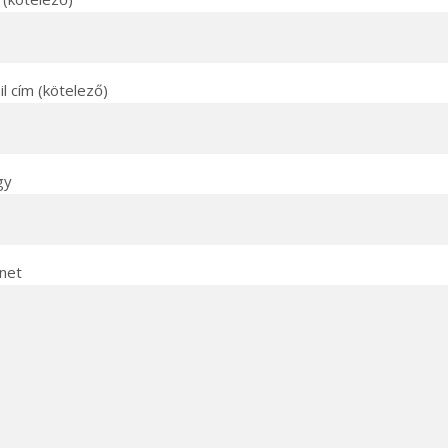
l cím (kötelező)
gy
net