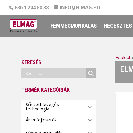
+36 1 244 80 38
INFO@ELMAG.HU
FÉMMEGMUNKÁLÁS
HEGESZTÉS
Főoldal
KERESÉS
ELM
TERMÉK KATEGÓRIÁK
Sűrített levegős
technológia
Áramfejlesztők
Fémmegmunkálás