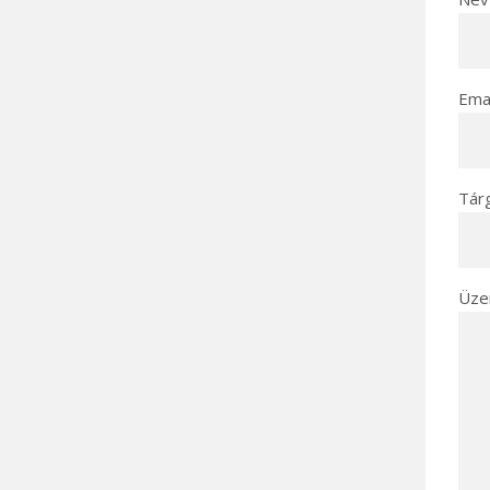
Emai
Tár
Üze