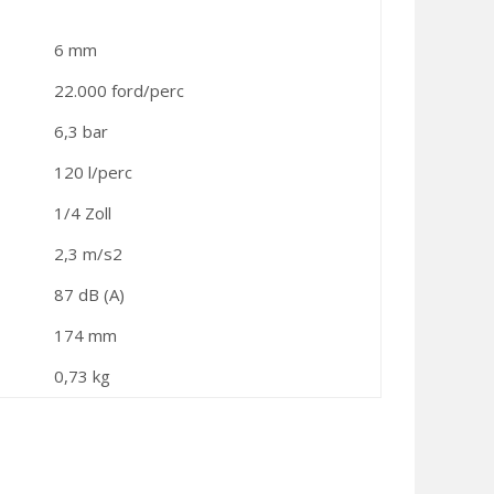
6 mm
22.000 ford/perc
6,3 bar
120 l/perc
1/4 Zoll
2,3 m/s2
87 dB (A)
174 mm
0,73 kg