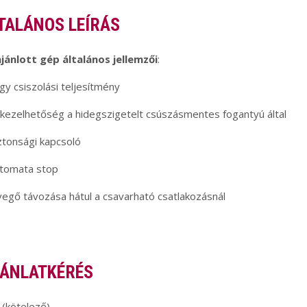
TALÁNOS LEÍRÁS
ajánlott gép általános jellemzői
:
gy csiszolási teljesítmény
 kezelhetőség a hidegszigetelt csúszásmentes fogantyú által
ztonsági kapcsoló
utomata stop
vegő távozása hátul a csavarható csatlakozásnál
ÁNLATKÉRÉS
(kötelező)