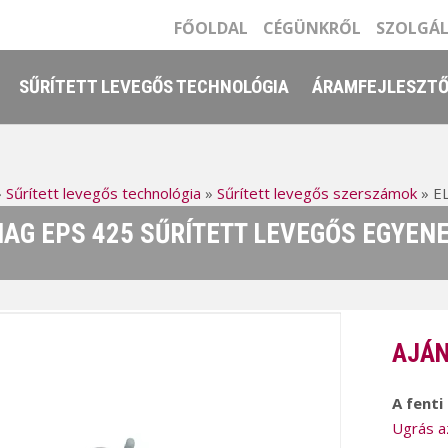
FŐOLDAL
CÉGÜNKRŐL
SZOLGÁ
SŰRÍTETT LEVEGŐS TECHNOLÓGIA
ÁRAMFEJLESZT
»
Sűrített levegős technológia
»
Sűrített levegős szerszámok
»
EL
AG EPS 425 SŰRÍTETT LEVEGŐS EGYENE
AJÁN
A fenti
Ugrás a