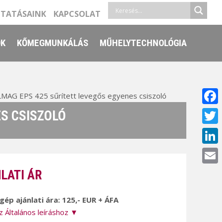
LTATÁSAINK
KAPCSOLAT
ŐK
KŐMEGMUNKÁLÁS
MŰHELYTECHNOLÓGIA
MAG EPS 425 sűrített levegős egyenes csiszoló
Face
S CSISZOLÓ
Twitt
Linke
Email
LATI ÁR
 gép ajánlati ára: 125,- EUR + ÁFA
z Általános leíráshoz ▼