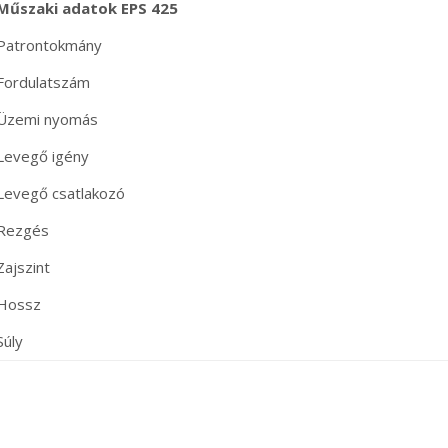
Műszaki adatok EPS 425
Patrontokmány
Fordulatszám
Üzemi nyomás
Levegő igény
Levegő csatlakozó
Rezgés
Zajszint
Hossz
Súly