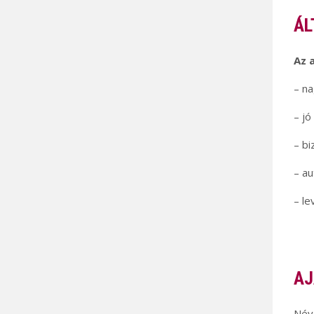
ÁL
Az 
– na
– jó
– bi
– a
– le
AJ
Név 