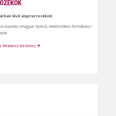
OZÉKOK
 árban lévő alaptartozékok:
si utasítás (magyar nyelvű, elektronikus formában) /
nylat
z Általános leíráshoz ▼