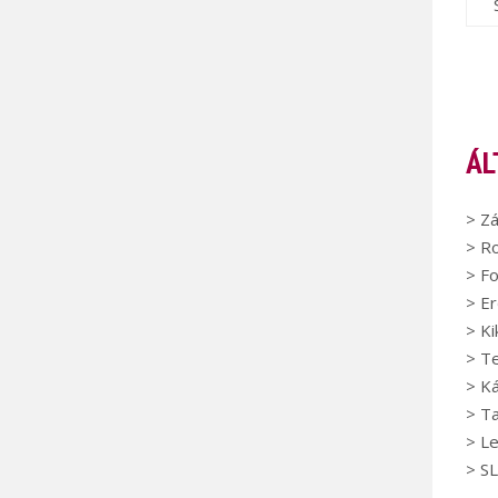
ÁL
> Z
> Ro
> Fo
> Er
> K
> Te
> K
> Ta
> Le
> S