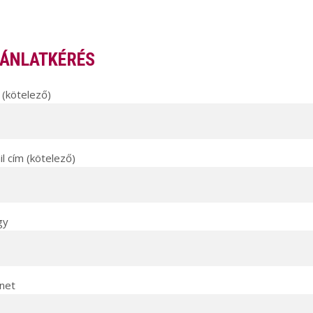
ÁNLATKÉRÉS
(kötelező)
l cím (kötelező)
gy
net