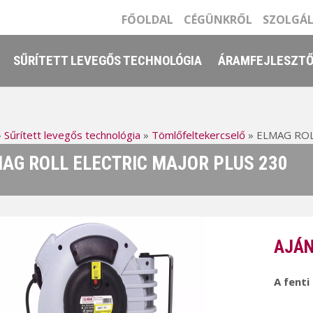
FŐOLDAL
CÉGÜNKRŐL
SZOLGÁ
SŰRÍTETT LEVEGŐS TECHNOLÓGIA
ÁRAMFEJLESZT
»
Sűrített levegős technológia
»
Tömlőfeltekercselő
»
ELMAG ROL
AG ROLL ELECTRIC MAJOR PLUS 230
AJÁN
A fenti