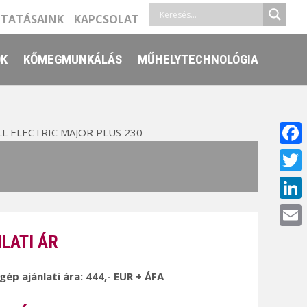
LTATÁSAINK
KAPCSOLAT
ŐK
KŐMEGMUNKÁLÁS
MŰHELYTECHNOLÓGIA
L ELECTRIC MAJOR PLUS 230
Face
Twitt
Linke
Email
LATI ÁR
 gép ajánlati ára: 444,- EUR + ÁFA