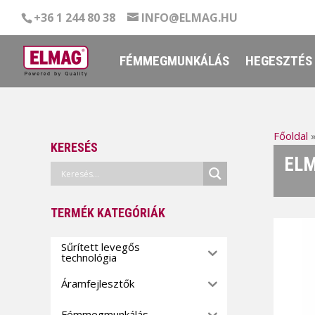
+36 1 244 80 38
INFO@ELMAG.HU
FÉMMEGMUNKÁLÁS
HEGESZTÉS
Főoldal
KERESÉS
ELM
TERMÉK KATEGÓRIÁK
Sűrített levegős
technológia
Áramfejlesztők
Fémmegmunkálás