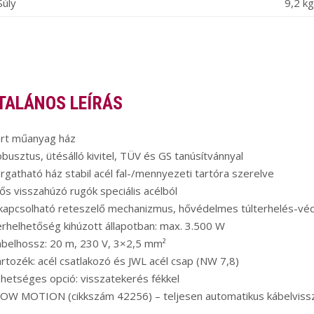
Súly
9,2 kg
TALÁNOS LEÍRÁS
árt műanyag ház
busztus, ütésálló kivitel, TÜV és GS tanúsítvánnyal
rgatható ház stabil acél fal-/mennyezeti tartóra szerelve
ős visszahúzó rugók speciális acélból
ikapcsolható reteszelő mechanizmus, hővédelmes túlterhelés-vé
rhelhetőség kihúzott állapotban: max. 3.500 W
ábelhossz: 20 m, 230 V, 3×2,5 mm²
rtozék: acél csatlakozó és JWL acél csap (NW 7,8)
hetséges opció: visszatekerés fékkel
LOW MOTION (cikkszám 42256) – teljesen automatikus kábelviss