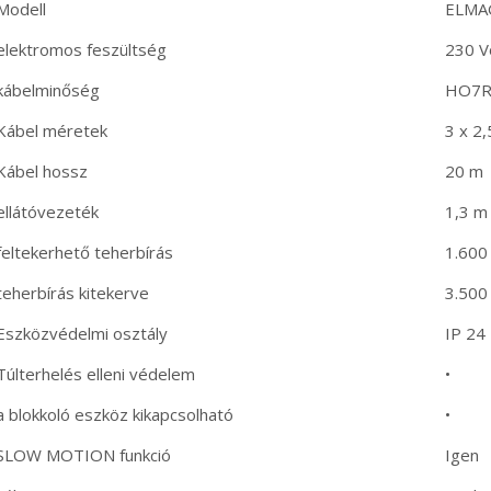
Modell
ELMAG
elektromos feszültség
230 V
kábelminőség
HO7R
Kábel méretek
3 x 2
Kábel hossz
20 m
ellátóvezeték
1,3 m
feltekerhető teherbírás
1.600
teherbírás kitekerve
3.500
Eszközvédelmi osztály
IP 24
Túlterhelés elleni védelem
•
a blokkoló eszköz kikapcsolható
•
SLOW MOTION funkció
Igen