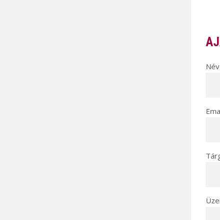
AJ
Név 
Emai
Tár
Üze