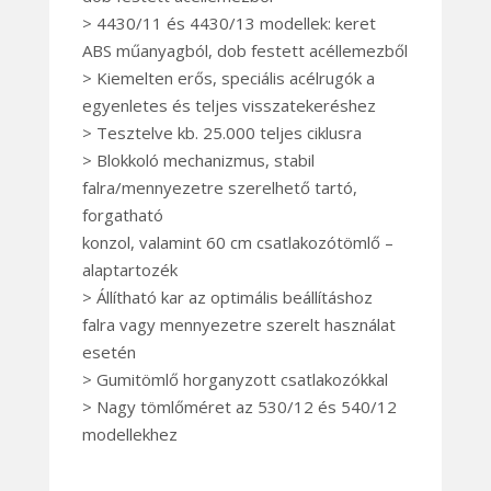
> 4430/11 és 4430/13 modellek: keret
ABS műanyagból, dob festett acéllemezből
> Kiemelten erős, speciális acélrugók a
egyenletes és teljes visszatekeréshez
> Tesztelve kb. 25.000 teljes ciklusra
> Blokkoló mechanizmus, stabil
falra/mennyezetre szerelhető tartó,
forgatható
konzol, valamint 60 cm csatlakozótömlő –
alaptartozék
> Állítható kar az optimális beállításhoz
falra vagy mennyezetre szerelt használat
esetén
> Gumitömlő horganyzott csatlakozókkal
> Nagy tömlőméret az 530/12 és 540/12
modellekhez