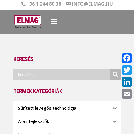
+36 1 244 80 38
INFO@ELMAG.HU
KERESÉS
Face
Twitt
TERMÉK KATEGÓRIÁK
Linke
Email
Sűrített levegős technológia
Áramfejlesztők