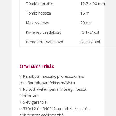
Tömlő méretei
12,7 x 20 mm
Tömlő hossza
15 m
Max Nyomás
20 bar
Kimeneti csatlakozó
IG 1/2” col
Bemeneti csatlakozó
AG 1/2” col
ÁLTALÁNOS LEÍRÁS
> Rendkívül masszív, professzionális
tömlőorsók ipari felhasználásra
> Nyitott kivitel, ipari minőség, hosszú
élettartam
> 5 év garancia
> 530/12 és 540/12 modellek: keret és
dob festett acéllemezből