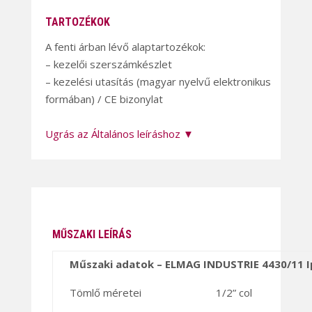
TARTOZÉKOK
A fenti árban lévő alaptartozékok:
– kezelői szerszámkészlet
– kezelési utasítás (magyar nyelvű elektronikus
formában) / CE bizonylat
Ugrás az Általános leíráshoz ▼
MŰSZAKI LEÍRÁS
Műszaki adatok – ELMAG INDUSTRIE 4430/11 I
Tömlő méretei
1/2” col