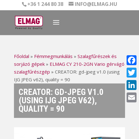
+36 1 244 80 38
INFO@ELMAG.HU
Főoldal
»
Fémmegmunkálás
»
Szalagfűrészek és
sorjázó gépek
»
ELMAG CY 210-2GN Vario gérvágó
Face
szalagfűrészgép
»
CREATOR: gd-jpeg v1.0 (using
IJG JPEG v62), quality = 90
Twitt
CREATOR: GD-JPEG V1.0
Linke
(USING IJG JPEG V62),
QUALITY = 90
Email