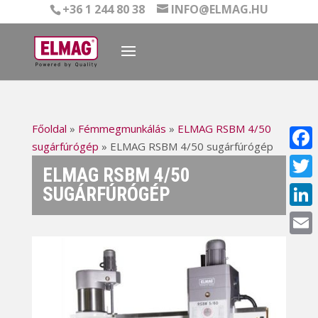
+36 1 244 80 38
INFO@ELMAG.HU
Főoldal
»
Fémmegmunkálás
»
ELMAG RSBM 4/50
sugárfúrógép
»
ELMAG RSBM 4/50 sugárfúrógép
Face
ELMAG RSBM 4/50
Twitt
SUGÁRFÚRÓGÉP
Linke
Email