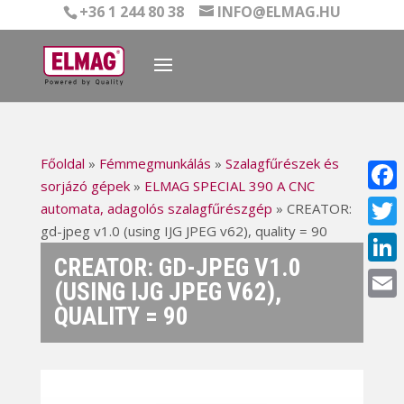
+36 1 244 80 38
INFO@ELMAG.HU
Főoldal
»
Fémmegmunkálás
»
Szalagfűrészek és
sorjázó gépek
»
ELMAG SPECIAL 390 A CNC
Face
automata, adagolós szalagfűrészgép
»
CREATOR:
gd-jpeg v1.0 (using IJG JPEG v62), quality = 90
Twitt
CREATOR: GD-JPEG V1.0
Linke
(USING IJG JPEG V62),
QUALITY = 90
Email