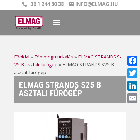
+36 1 244 80 38
INFO@ELMAG.HU
Főoldal
»
Fémmegmunkálás
»
ELMAG STRANDS S-
25 B asztali fúrógép
»
ELMAG STRANDS S25 B
Face
asztali fúrógép
ELMAG STRANDS S25 B
Twitt
ASZTALI FÚRÓGÉP
Linke
Email