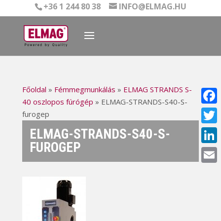
+36 1 244 80 38
INFO@ELMAG.HU
Főoldal
»
Fémmegmunkálás
»
ELMAG STRANDS S-
40 oszlopos fúrógép
»
ELMAG-STRANDS-S40-S-
Face
furogep
ELMAG-STRANDS-S40-S-
Twitt
FUROGEP
Linke
Email