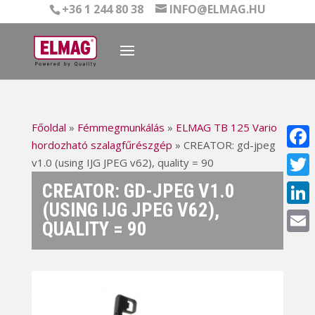
+36 1 244 80 38
INFO@ELMAG.HU
Főoldal
»
Fémmegmunkálás
»
ELMAG TB 125 Vario
hordozható szalagfűrészgép
»
CREATOR: gd-jpeg
Face
v1.0 (using IJG JPEG v62), quality = 90
CREATOR: GD-JPEG V1.0
Twitt
(USING IJG JPEG V62),
Linke
QUALITY = 90
Email