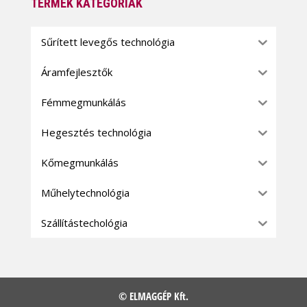
TERMÉK KATEGÓRIÁK
Sűrített levegős technológia
Áramfejlesztők
Fémmegmunkálás
Hegesztés technológia
Kőmegmunkálás
Műhelytechnológia
Szállítástechológia
© ELMAGGÉP Kft.