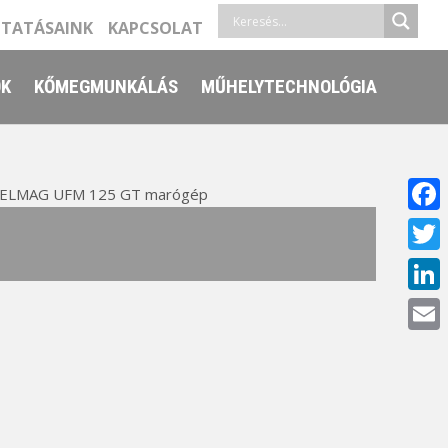
LTATÁSAINK
KAPCSOLAT
ŐK
KŐMEGMUNKÁLÁS
MŰHELYTECHNOLÓGIA
ELMAG UFM 125 GT marógép
Face
Twitt
Linke
Email