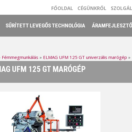
FŐOLDAL
CÉGÜNKRŐL
SZOLGÁ
SŰRÍTETT LEVEGŐS TECHNOLÓGIA
ÁRAMFEJLESZT
»
Fémmegmunkálás
»
ELMAG UFM 125 GT univerzális marógép
»
AG UFM 125 GT MARÓGÉP