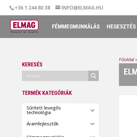
+36 1 244 80 38
INFO@ELMAG.HU
FÉMMEGMUNKÁLÁS
HEGESZTÉS
Főoldal
KERESÉS
ELM
TERMÉK KATEGÓRIÁK
Sűrített levegős
technológia
Áramfejlesztők
Fémmegmunkálás