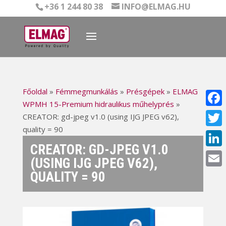
+36 1 244 80 38
INFO@ELMAG.HU
Főoldal
»
Fémmegmunkálás
»
Présgépek
»
ELMAG
WPMH 15-Premium hidraulikus műhelyprés
»
Face
CREATOR: gd-jpeg v1.0 (using IJG JPEG v62),
quality = 90
Twitt
CREATOR: GD-JPEG V1.0
Linke
(USING IJG JPEG V62),
QUALITY = 90
Email