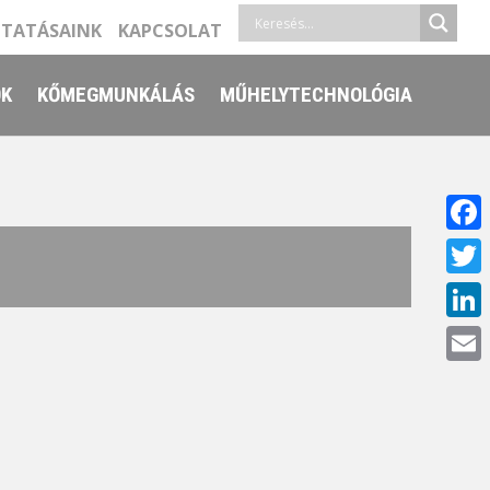
LTATÁSAINK
KAPCSOLAT
ŐK
KŐMEGMUNKÁLÁS
MŰHELYTECHNOLÓGIA
Face
Twitt
Linke
Email