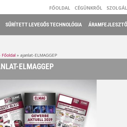
FŐOLDAL
CÉGÜNKRŐL
SZOLGÁ
SŰRÍTETT LEVEGŐS TECHNOLÓGIA
ÁRAMFEJLESZT
»
Főoldal
»
ajanlat-ELMAGGEP
NLAT-ELMAGGEP