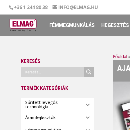
+36 1 244 80 38
INFO@ELMAG.HU
FÉMMEGMUNKÁLÁS
HEGESZTÉS
Főoldal
KERESÉS
AJA
TERMÉK KATEGÓRIÁK
Sűrített levegős
technológia
Áramfejlesztők
Fémmegmunkálás