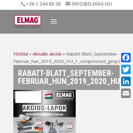
+36 1 244 80 38
INFO@ELMAG.HU
Főoldal
»
Aktuális akciók
»
Rabatt-Blatt_September-
Februar_hun_2019_2020_HU_1_compressed_gimp2
Face
RABATT-BLATT_SEPTEMBER-
Twitt
FEBRUAR_HUN_2019_2020_HU_1
Linke
Email