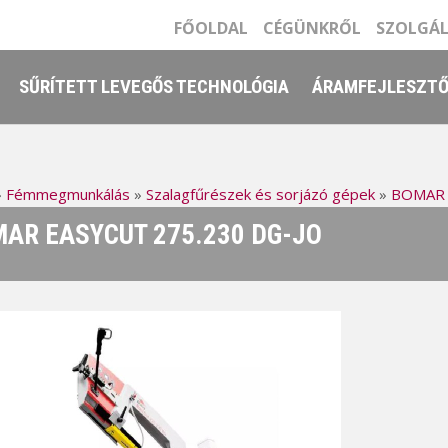
FŐOLDAL
CÉGÜNKRŐL
SZOLGÁ
SŰRÍTETT LEVEGŐS TECHNOLÓGIA
ÁRAMFEJLESZT
»
Fémmegmunkálás
»
Szalagfűrészek és sorjázó gépek
»
BOMAR 
AR EASYCUT 275.230 DG-JO