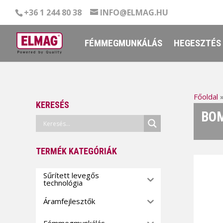
+36 1 244 80 38
INFO@ELMAG.HU
FÉMMEGMUNKÁLÁS
HEGESZTÉS
Főoldal
KERESÉS
BOM
TERMÉK KATEGÓRIÁK
Sűrített levegős
technológia
Áramfejlesztők
Fémmegmunkálás