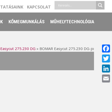
LTATÁSAINK
KAPCSOLAT
ŐK
KŐMEGMUNKÁLÁS
MŰHELYTECHNOLÓGIA
Easycut 275.230 DG
»
BOMAR Easycut 275.230 DG-jo
Face
Twitt
Linke
Email