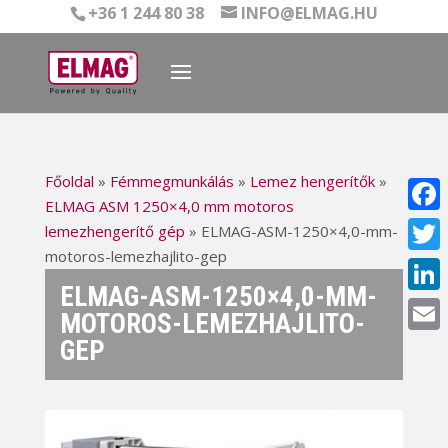
+36 1 244 80 38
INFO@ELMAG.HU
Főoldal
»
Fémmegmunkálás
»
Lemez hengerítők
»
ELMAG ASM 1250×4,0 mm motoros
Face
lemezhengerítő gép
»
ELMAG-ASM-1250×4,0-mm-
motoros-lemezhajlito-gep
Twitt
ELMAG-ASM-1250×4,0-MM-
Linke
MOTOROS-LEMEZHAJLITO-
GEP
Email