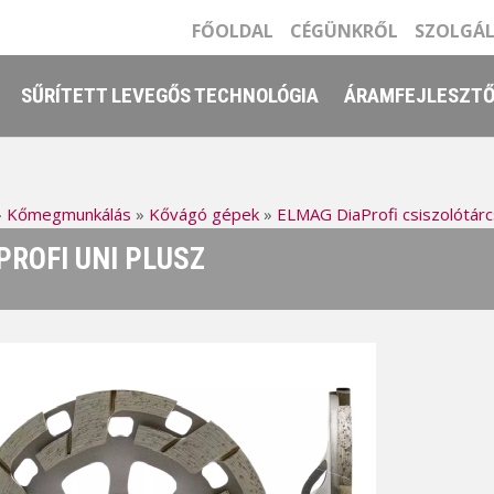
FŐOLDAL
CÉGÜNKRŐL
SZOLGÁ
SŰRÍTETT LEVEGŐS TECHNOLÓGIA
ÁRAMFEJLESZT
»
Kőmegmunkálás
»
Kővágó gépek
»
ELMAG DiaProfi csiszolótárc
PROFI UNI PLUSZ