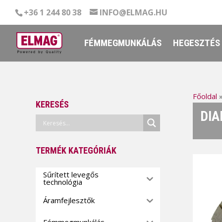
+36 1 244 80 38
INFO@ELMAG.HU
FÉMMEGMUNKÁLÁS
HEGESZTÉS
Főoldal
KERESÉS
DIA
TERMÉK KATEGÓRIÁK
Sűrített levegős
technológia
Áramfejlesztők
Fémmegmunkálás