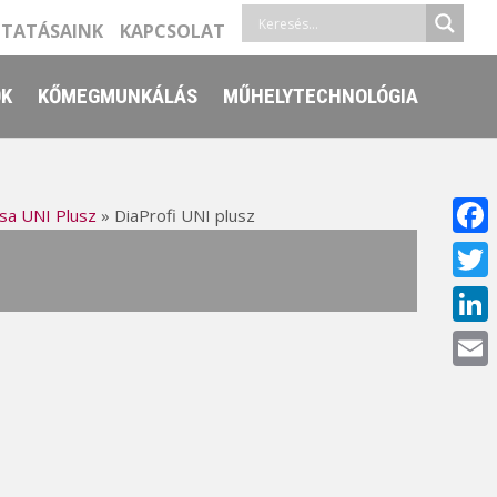
LTATÁSAINK
KAPCSOLAT
ŐK
KŐMEGMUNKÁLÁS
MŰHELYTECHNOLÓGIA
sa UNI Plusz
»
DiaProfi UNI plusz
Face
Twitt
Linke
Email