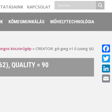
LTATÁSAINK
KAPCSOLAT
ŐK
KŐMEGMUNKÁLÁS
MŰHELYTECHNOLÓGIA
ongos köszörűgép
»
CREATOR: gd-jpeg v1.0 (using IJG
Face
2), QUALITY = 90
Twitt
Linke
Email