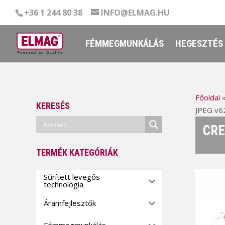
+36 1 244 80 38
INFO@ELMAG.HU
FÉMMEGMUNKÁLÁS
HEGESZTÉS
Főoldal
KERESÉS
JPEG v62
CRE
TERMÉK KATEGÓRIÁK
Sűrített levegős
technológia
Áramfejlesztők
Fémmegmunkálás