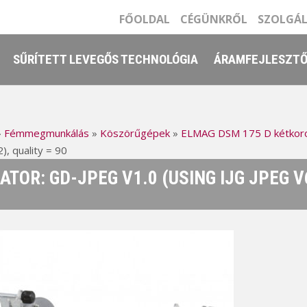
FŐOLDAL
CÉGÜNKRŐL
SZOLGÁ
SŰRÍTETT LEVEGŐS TECHNOLÓGIA
ÁRAMFEJLESZT
»
Fémmegmunkálás
»
Köszörűgépek
»
ELMAG DSM 175 D kétkor
), quality = 90
ATOR: GD-JPEG V1.0 (USING IJG JPEG V6