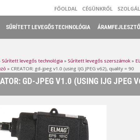
FŐOLDAL
CÉGÜNKRŐL
SZOLGÁ
SŰRÍTETT LEVEGŐS TECHNOLÓGIA
ÁRAMFEJLESZT
»
Sűrített levegős technológia
»
Sűrített levegős szerszámok
»
EL
úzó
»
CREATOR: gd-jpeg v1.0 (using IJG JPEG v62), quality = 90
ATOR: GD-JPEG V1.0 (USING IJG JPEG V6