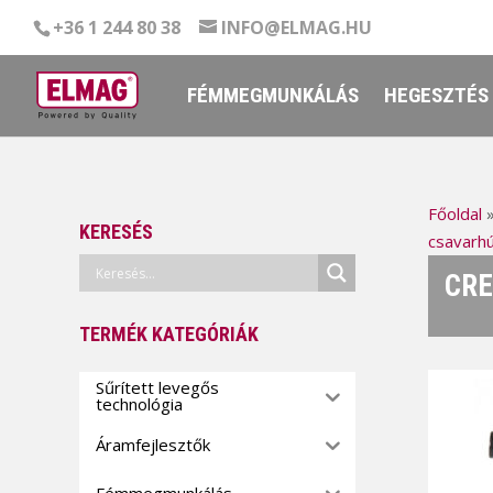
+36 1 244 80 38
INFO@ELMAG.HU
FÉMMEGMUNKÁLÁS
HEGESZTÉS
Főoldal
KERESÉS
csavarh
CRE
TERMÉK KATEGÓRIÁK
Sűrített levegős
technológia
Áramfejlesztők
Fémmegmunkálás