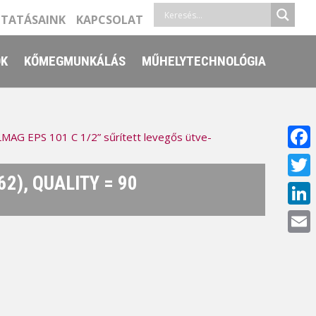
LTATÁSAINK
KAPCSOLAT
ŐK
KŐMEGMUNKÁLÁS
MŰHELYTECHNOLÓGIA
MAG EPS 101 C 1/2” sűrített levegős ütve-
Face
2), QUALITY = 90
Twitt
Linke
Email