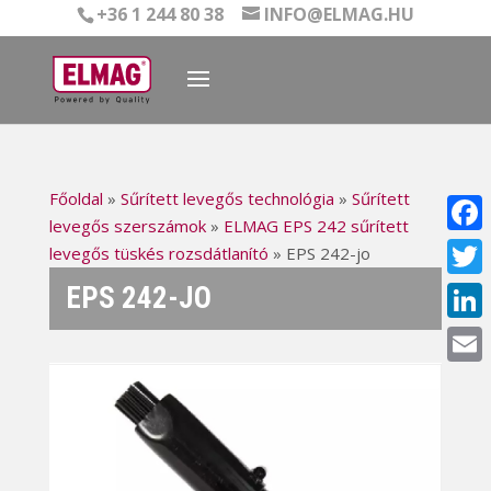
+36 1 244 80 38
INFO@ELMAG.HU
Főoldal
»
Sűrített levegős technológia
»
Sűrített
levegős szerszámok
»
ELMAG EPS 242 sűrített
Face
levegős tüskés rozsdátlanító
»
EPS 242-jo
EPS 242-JO
Twitt
Linke
Email