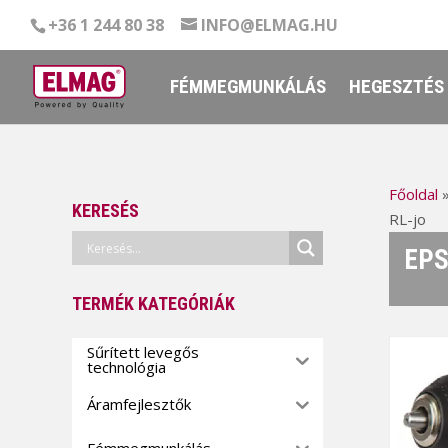
+36 1 244 80 38
INFO@ELMAG.HU
FÉMMEGMUNKÁLÁS
HEGESZTÉS
Főoldal
KERESÉS
RL-jo
EPS
TERMÉK KATEGÓRIÁK
Sűrített levegős
technológia
Áramfejlesztők
Fémmegmunkálás