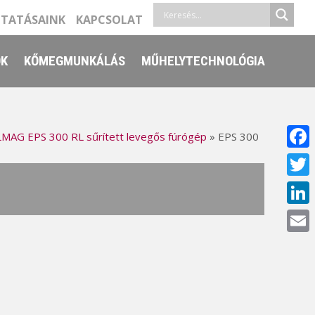
LTATÁSAINK
KAPCSOLAT
ŐK
KŐMEGMUNKÁLÁS
MŰHELYTECHNOLÓGIA
MAG EPS 300 RL sűrített levegős fúrógép
»
EPS 300
Face
Twitt
Linke
Email