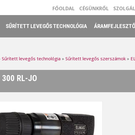
FŐOLDAL
CÉGÜNKRŐL
SZOLGÁ
SŰRÍTETT LEVEGŐS TECHNOLÓGIA
ÁRAMFEJLESZT
»
Sűrített levegős technológia
»
Sűrített levegős szerszámok
»
EL
 300 RL-JO