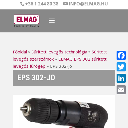
+36 1 244 80 38
INFO@ELMAG.HU
Főoldal
»
Sűrített levegős technológia
»
Sűrített
levegős szerszámok
»
ELMAG EPS 302 sűrített
Face
levegős fúrógép
»
EPS 302-jo
EPS 302-JO
Twitt
Linke
Email