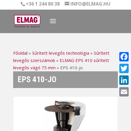
+36 1 244 80 38
INFO@ELMAG.HU
Főoldal
»
Sűrített levegős technológia
»
Sűrített
levegős szerszámok
»
ELMAG EPS 410 sűrített
Face
levegős vágó 75 mm
»
EPS 410-jo
EPS 410-JO
Twitt
Linke
Email