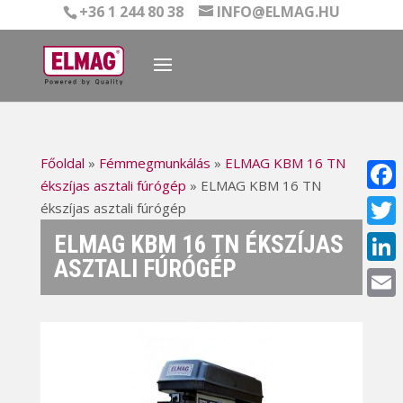
+36 1 244 80 38
INFO@ELMAG.HU
Főoldal
»
Fémmegmunkálás
»
ELMAG KBM 16 TN
ékszíjas asztali fúrógép
»
ELMAG KBM 16 TN
Face
ékszíjas asztali fúrógép
ELMAG KBM 16 TN ÉKSZÍJAS
Twitt
ASZTALI FÚRÓGÉP
Linke
Email