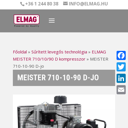
+36 1 244 80 38
INFO@ELMAG.HU
Főoldal
»
Sűrített levegős technológia
»
ELMAG
MEISTER 710/10/90 D kompresszor
»
MEISTER
Face
710-10-90 D-jo
MEISTER 710-10-90 D-JO
Twitt
Linke
Email