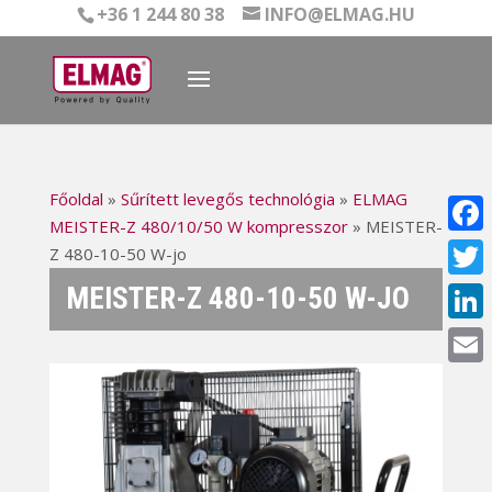
+36 1 244 80 38
INFO@ELMAG.HU
Főoldal
»
Sűrített levegős technológia
»
ELMAG
MEISTER-Z 480/10/50 W kompresszor
»
MEISTER-
Face
Z 480-10-50 W-jo
MEISTER-Z 480-10-50 W-JO
Twitt
Linke
Email