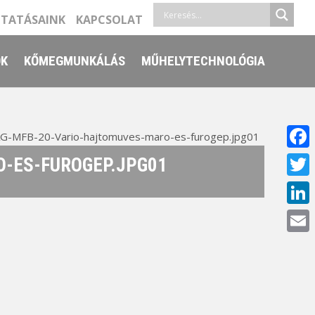
LTATÁSAINK
KAPCSOLAT
ŐK
KŐMEGMUNKÁLÁS
MŰHELYTECHNOLÓGIA
G-MFB-20-Vario-hajtomuves-maro-es-furogep.jpg01
Face
-ES-FUROGEP.JPG01
Twitt
Linke
Email