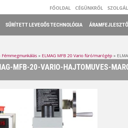
FŐOLDAL
CÉGÜNKRŐL
SZOLGÁ
SŰRÍTETT LEVEGŐS TECHNOLÓGIA
ÁRAMFEJLESZT
»
Fémmegmunkálás
»
ELMAG MFB 20 Vario fúró/marógép
»
ELMA
AG-MFB-20-VARIO-HAJTOMUVES-MARO