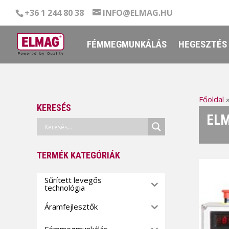
+36 1 244 80 38
INFO@ELMAG.HU
FÉMMEGMUNKÁLÁS
HEGESZTÉS
Főoldal
KERESÉS
ELM
TERMÉK KATEGÓRIÁK
Sűrített levegős
technológia
Áramfejlesztők
Fémmegmunkálás