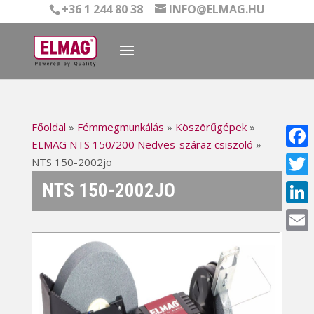
+36 1 244 80 38
INFO@ELMAG.HU
Főoldal
»
Fémmegmunkálás
»
Köszörűgépek
»
ELMAG NTS 150/200 Nedves-száraz csiszoló
»
Face
NTS 150-2002jo
NTS 150-2002JO
Twitt
Linke
Email