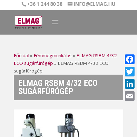
+36 1 244 80 38
INFO@ELMAG.HU
Főoldal
»
Fémmegmunkálás
»
ELMAG RSBM 4/32
ECO sugárfúrógép
»
ELMAG RSBM 4/32 ECO
Face
sugárfúrógép
ELMAG RSBM 4/32 ECO
Twitt
SUGÁRFÚRÓGÉP
Linke
Email