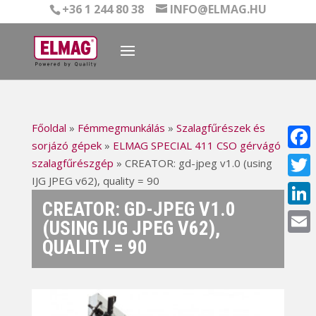
+36 1 244 80 38
INFO@ELMAG.HU
Főoldal
»
Fémmegmunkálás
»
Szalagfűrészek és
sorjázó gépek
»
ELMAG SPECIAL 411 CSO gérvágó
Face
szalagfűrészgép
»
CREATOR: gd-jpeg v1.0 (using
IJG JPEG v62), quality = 90
Twitt
CREATOR: GD-JPEG V1.0
Linke
(USING IJG JPEG V62),
QUALITY = 90
Email