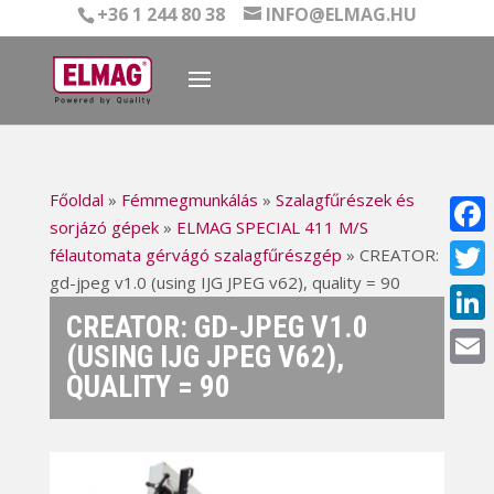
+36 1 244 80 38
INFO@ELMAG.HU
Főoldal
»
Fémmegmunkálás
»
Szalagfűrészek és
sorjázó gépek
»
ELMAG SPECIAL 411 M/S
Face
félautomata gérvágó szalagfűrészgép
»
CREATOR:
gd-jpeg v1.0 (using IJG JPEG v62), quality = 90
Twitt
CREATOR: GD-JPEG V1.0
Linke
(USING IJG JPEG V62),
QUALITY = 90
Email