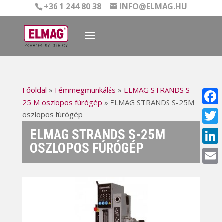
+36 1 244 80 38
INFO@ELMAG.HU
Főoldal
»
Fémmegmunkálás
»
ELMAG STRANDS S-
25 M oszlopos fúrógép
»
ELMAG STRANDS S-25M
Face
oszlopos fúrógép
ELMAG STRANDS S-25M
Twitt
OSZLOPOS FÚRÓGÉP
Linke
Email