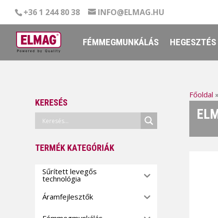
+36 1 244 80 38
INFO@ELMAG.HU
FÉMMEGMUNKÁLÁS
HEGESZTÉS
Főoldal
KERESÉS
ELM
TERMÉK KATEGÓRIÁK
Sűrített levegős
technológia
Áramfejlesztők
Fémmegmunkálás