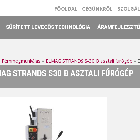
FŐOLDAL
CÉGÜNKRŐL
SZOLGÁ
SŰRÍTETT LEVEGŐS TECHNOLÓGIA
ÁRAMFEJLESZT
»
Fémmegmunkálás
»
ELMAG STRANDS S-30 B asztali fúrógép
»
E
AG STRANDS S30 B ASZTALI FÚRÓGÉP