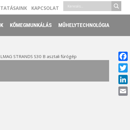
LTATÁSAINK
KAPCSOLAT
ŐK
KŐMEGMUNKÁLÁS
MŰHELYTECHNOLÓGIA
LMAG STRANDS S30 B asztali fúrógép
Face
Twitt
Linke
Email