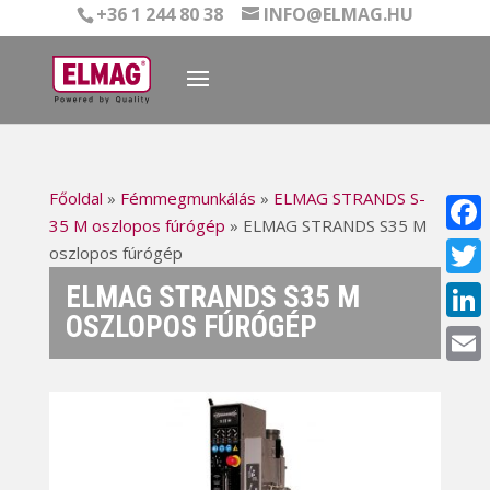
+36 1 244 80 38
INFO@ELMAG.HU
Főoldal
»
Fémmegmunkálás
»
ELMAG STRANDS S-
35 M oszlopos fúrógép
»
ELMAG STRANDS S35 M
Face
oszlopos fúrógép
ELMAG STRANDS S35 M
Twitt
OSZLOPOS FÚRÓGÉP
Linke
Email