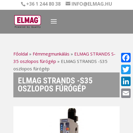
+36 1 244 80 38
INFO@ELMAG.HU
Főoldal
»
Fémmegmunkálás
»
ELMAG STRANDS S-
35 oszlopos fúrógép
»
ELMAG STRANDS -S35
Face
oszlopos fúrógép
ELMAG STRANDS -S35
Twitt
OSZLOPOS FÚRÓGÉP
Linke
Email