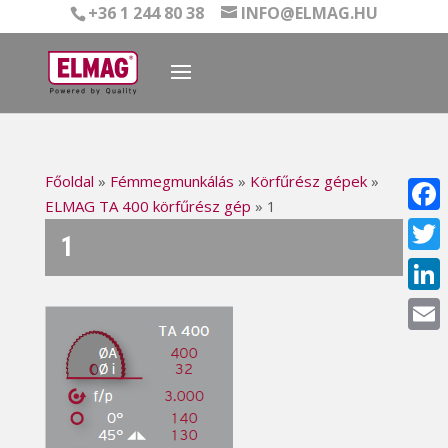
+36 1 244 80 38
INFO@ELMAG.HU
Főoldal
»
Fémmegmunkálás
»
Körfűrész gépek
»
ELMAG TA 400 körfűrész gép
»
1
Face
1
Twitt
Linke
Email